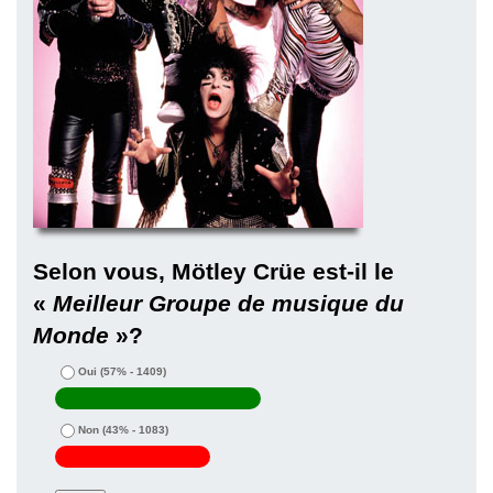
Selon vous, Mötley Crüe est-il le
«
Meilleur Groupe de musique du
Monde
»?
Oui
(57% - 1409)
Non
(43% - 1083)