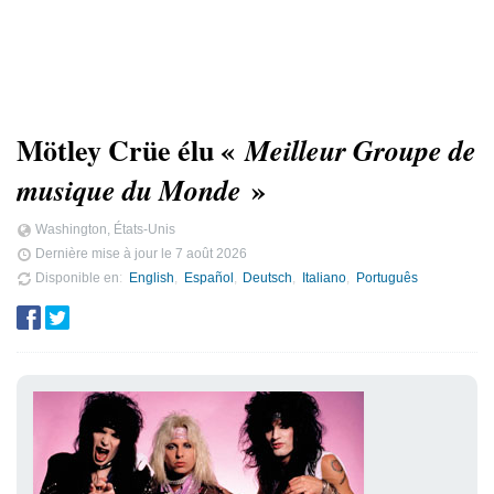
Mötley Crüe élu «
Meilleur Groupe de
»
musique du Monde
Washington, États-Unis
Dernière mise à jour le
7 août 2026
Disponible en
English
Español
Deutsch
Italiano
Português