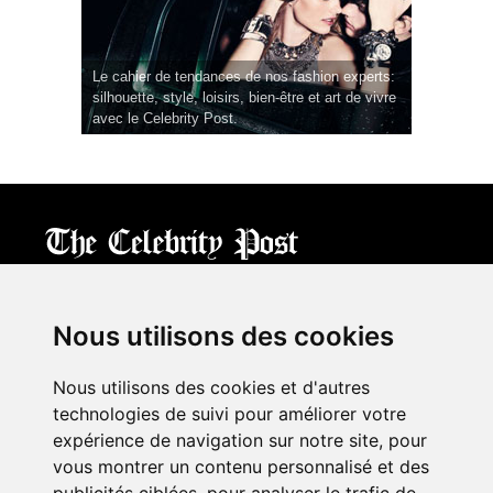
Le cahier de tendances de nos fashion experts:
silhouette, style, loisirs, bien-être et art de vivre
avec le Celebrity Post.
CPost.org
© 2013-2023 The Celebrity Post.
All rights reserved.
Nous utilisons des cookies
Terms of Use
|
Privacy
|
Cookies Policy
(
Mes préférences
)
Nous utilisons des cookies et d'autres
À propos
technologies de suivi pour améliorer votre
Mentions légales
expérience de navigation sur notre site, pour
Contact Us
vous montrer un contenu personnalisé et des