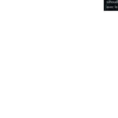
silhouet
avec le