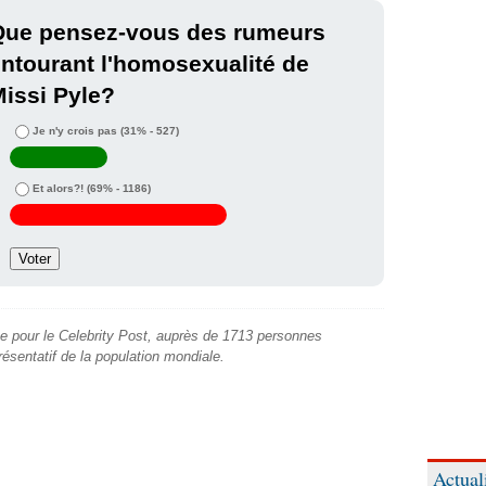
Que pensez-vous des rumeurs
ntourant l'homosexualité de
issi Pyle?
Je n'y crois pas
(31% - 527)
Et alors?!
(69% - 1186)
e pour le Celebrity Post, auprès de 1713 personnes
présentatif de la population mondiale.
Actual