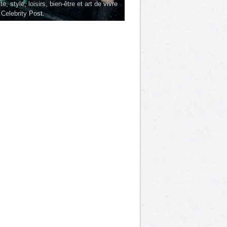
te, style, loisirs, bien-être et art de vivre
 Celebrity Post.