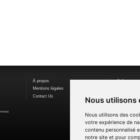
À propos
Follow us o
Mentions légales
Find us on
F
Contact Us
Watch us o
Nous utilisons
ences
)
Nous utilisons des cook
votre expérience de na
contenu personnalisé et
notre site et pour com