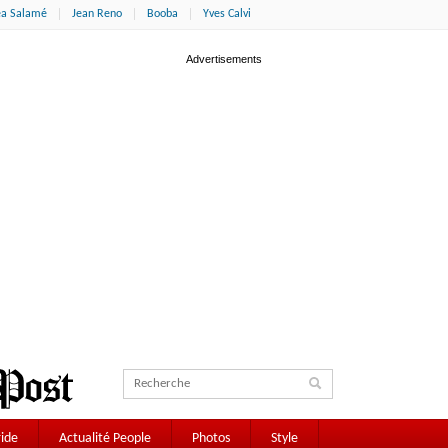
éa Salamé
Jean Reno
Booba
Yves Calvi
ide
Actualité People
Photos
Style