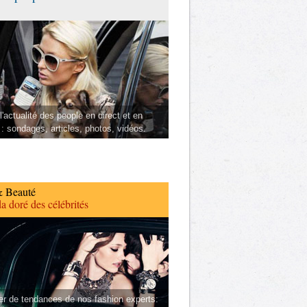
l'actualité des people en direct et en
 : sondages, articles, photos, vidéos.
 Beauté
a doré des célébrités
er de tendances de nos fashion experts: