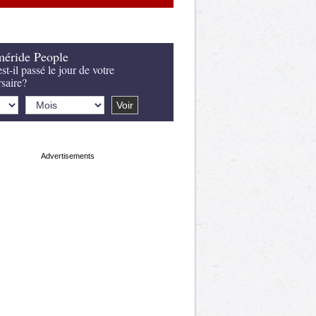
éride People
st-il passé le jour de votre
rsaire?