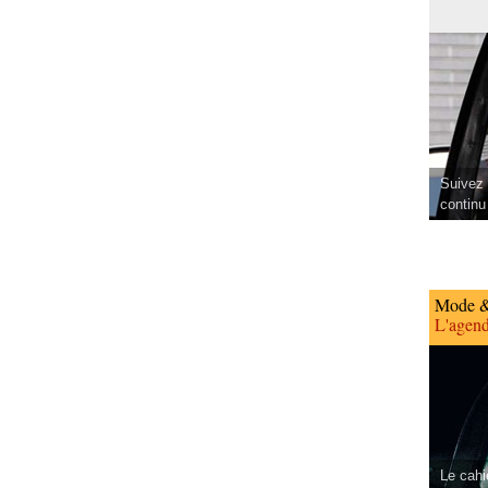
Suivez 
continu
Mode &
L'agend
Le cahi