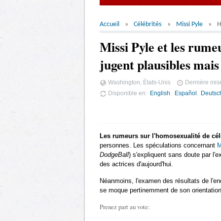
Accueil
Célébrités
Missi Pyle
H
Missi Pyle et les rum
jugent plausibles mais
Washington, États-Unis
Dernière mise
Disponible en
English
Español
Deutsc
Les rumeurs sur l'homosexualité de cél
personnes. Les spéculations concernant
M
DodgeBall
) s'expliquent sans doute par l'
des actrices d'aujourd'hui.
Néanmoins, l'examen des résultats de l'en
se moque pertinemment de son orientation
Prenez part au vote: