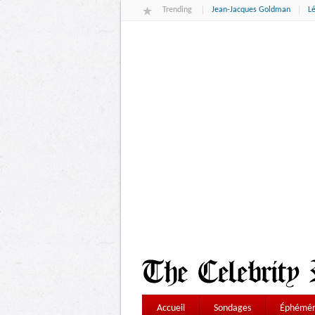
Trending
Jean-Jacques Goldman
L
Accueil
Sondages
Éphémér