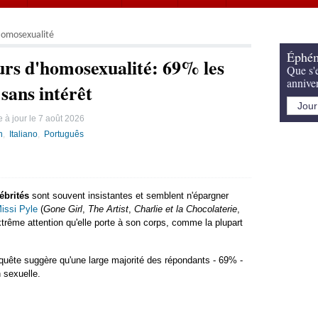
omosexualité
Éphém
eurs d'homosexualité: 69% les
Que s'e
annive
 sans intérêt
 à jour le
7 août 2026
h
Italiano
Português
ébrités
sont souvent insistantes et semblent n'épargner
issi Pyle
(
Gone Girl
,
The Artist
,
Charlie et la Chocolaterie
,
extrême attention qu'elle porte à son corps, comme la plupart
quête suggère qu'une large majorité des répondants - 69% -
 sexuelle.