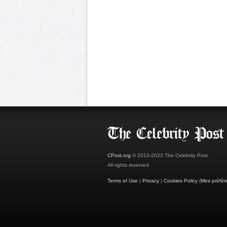
CPost.org
© 2013-2023 The Celebrity Post.
All rights reserved.
Terms of Use
|
Privacy
|
Cookies Policy
(
Mes préfér