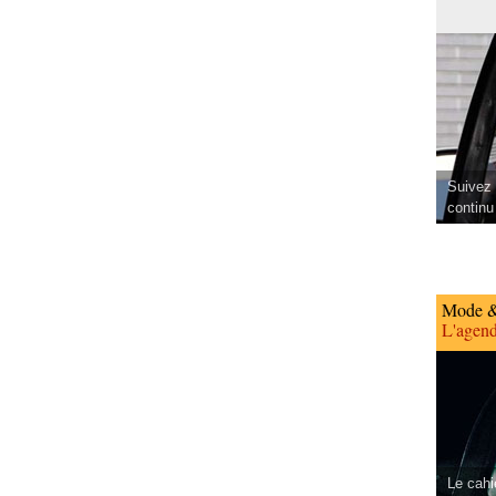
Suivez 
continu
Mode &
L'agend
Le cahi