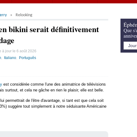
erry
Relooking
Éphém
n bikini serait définitivement
Que s'e
annive
ndage
 à jour le
6 août 2026
h
Italiano
Português
ry
est considérée comme l'une des animatrice de télévisions
 surtout, et cela ne gâche en rien le plaisir, elle est belle.
lui permettrait de l'être d'avantage, si tant est que cela soit
63%) suggère tout simplement à notre séduisante Américaine