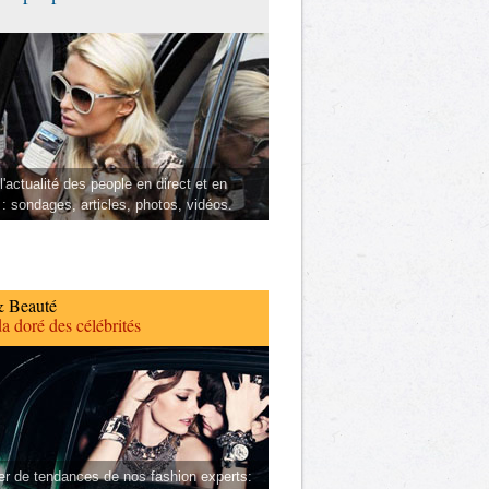
l'actualité des people en direct et en
 : sondages, articles, photos, vidéos.
 Beauté
a doré des célébrités
er de tendances de nos fashion experts: