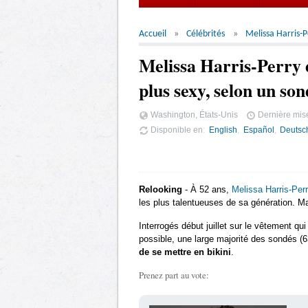
Accueil
Célébrités
Melissa Harris-P
Melissa Harris-Perry e
plus sexy, selon un so
Washington, États-Unis
Dernière mise
Disponible en
English
Español
Deutsc
Relooking
- À 52 ans,
Melissa Harris-Per
les plus talentueuses de sa génération. Mais
Interrogés début juillet sur le vêtement qui 
possible, une large majorité des sondés (
de se mettre en bikini
.
Prenez part au vote: