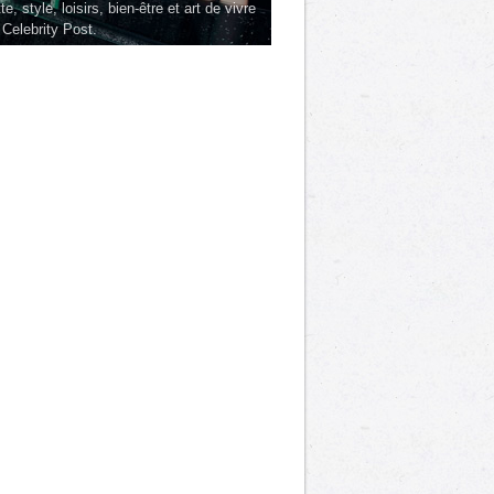
te, style, loisirs, bien-être et art de vivre
 Celebrity Post.