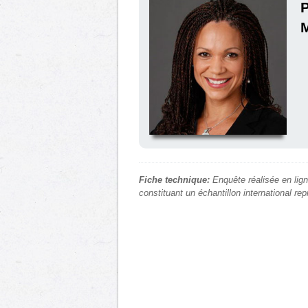
P
M
Fiche technique:
Enquête réalisée en lign
constituant un échantillon international re