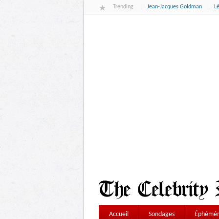
Trending
Jean-Jacques Goldman
L
Accueil
Sondages
Éphémér