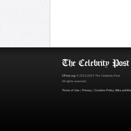
CPost.org
© 2013-2023 The Celebrity Post.
All rights reserved.
Terms of Use
|
Privacy
|
Cookies Policy
(
Mes préfér