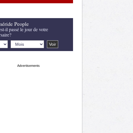
éride People
st-il passé le jour de votre
rsaire?