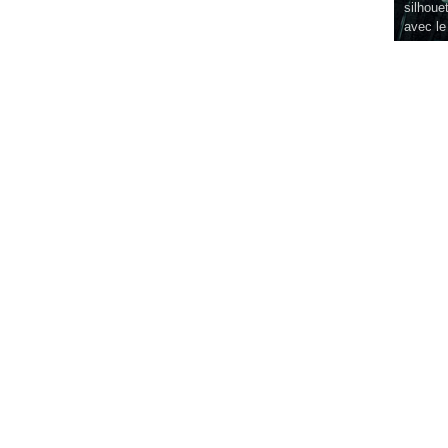
silhouet
avec le