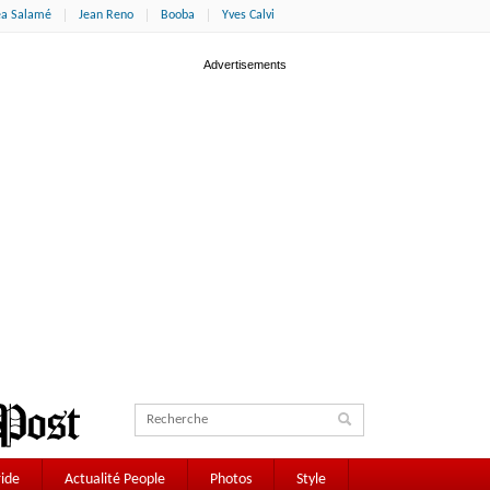
éa Salamé
Jean Reno
Booba
Yves Calvi
ide
Actualité People
Photos
Style