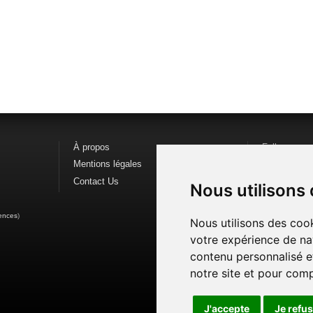
À propos
Follow us o
Mentions légales
Find us on
F
Contact Us
Watch us o
Nous utilisons
ences
)
Nous utilisons des cook
votre expérience de na
contenu personnalisé et
notre site et pour com
J'accepte
Je refu