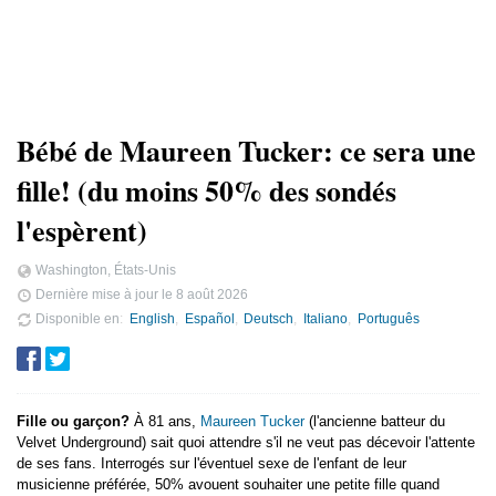
Bébé de Maureen Tucker: ce sera une
fille! (du moins 50% des sondés
l'espèrent)
Washington, États-Unis
Dernière mise à jour le
8 août 2026
Disponible en
English
Español
Deutsch
Italiano
Português
Fille ou garçon?
À 81 ans,
Maureen Tucker
(l'ancienne batteur du
Velvet Underground) sait quoi attendre s'il ne veut pas décevoir l'attente
de ses fans. Interrogés sur l'éventuel sexe de l'enfant de leur
musicienne préférée, 50% avouent souhaiter une petite fille quand