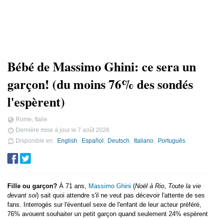
Bébé de Massimo Ghini: ce sera un
garçon! (du moins 76% des sondés
l'espèrent)
Rome, Italie
Dernière mise à jour le
7 août 2026
Disponible en
English
Español
Deutsch
Italiano
Português
Fille ou garçon?
À 71 ans,
Massimo Ghini
(
Noël à Rio
,
Toute la vie
devant soi
) sait quoi attendre s'il ne veut pas décevoir l'attente de ses
fans. Interrogés sur l'éventuel sexe de l'enfant de leur acteur préféré,
76% avouent souhaiter un petit garçon quand seulement 24% espèrent