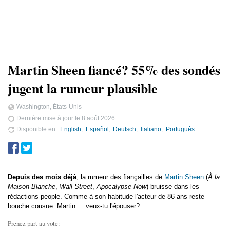
Martin Sheen fiancé? 55% des sondés
jugent la rumeur plausible
Washington, États-Unis
Dernière mise à jour le
8 août 2026
Disponible en
English
Español
Deutsch
Italiano
Português
Depuis des mois déjà
, la rumeur des fiançailles de
Martin Sheen
(
À la
Maison Blanche
,
Wall Street
,
Apocalypse Now
) bruisse dans les
rédactions people. Comme à son habitude l'acteur de 86 ans reste
bouche cousue. Martin ... veux-tu l'épouser?
Prenez part au vote: