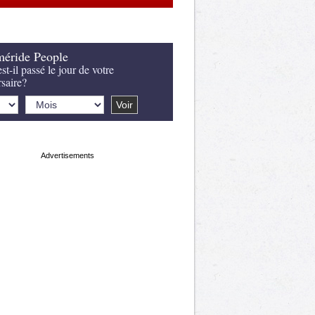
éride People
st-il passé le jour de votre
rsaire?