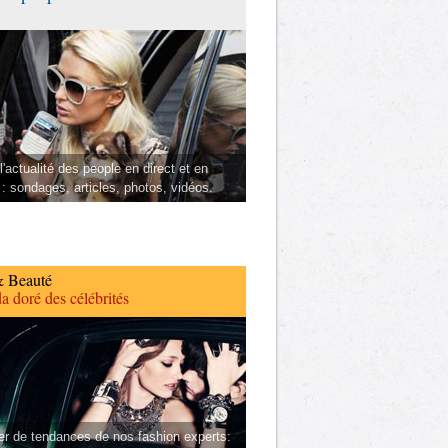
l'actualité des people en direct et en
 : sondages, articles, photos, vidéos.
 Beauté
a doré des célébrités
er de tendances de nos fashion experts: