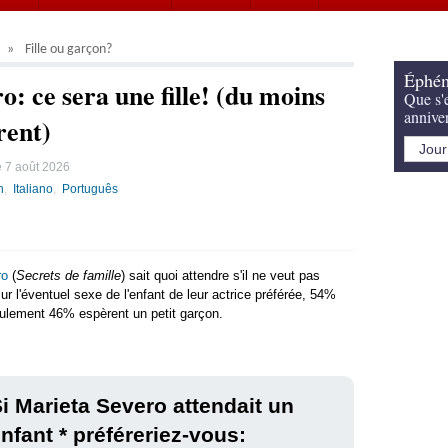
Fille ou garçon?
Éphém
: ce sera une fille! (du moins
Que s'e
annive
rent)
e
7 août 2026
h
Italiano
Português
ro
(
Secrets de famille
) sait quoi attendre s'il ne veut pas
sur l'éventuel sexe de l'enfant de leur actrice préférée, 54%
seulement 46% espèrent un petit garçon.
i Marieta Severo attendait un
nfant * préféreriez-vous: