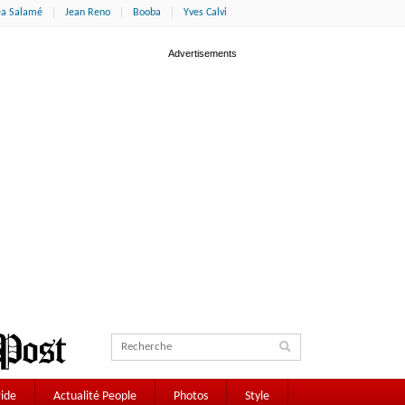
éa Salamé
Jean Reno
Booba
Yves Calvi
ide
Actualité People
Photos
Style