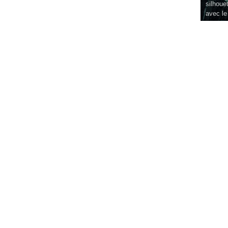
silhouet
avec le