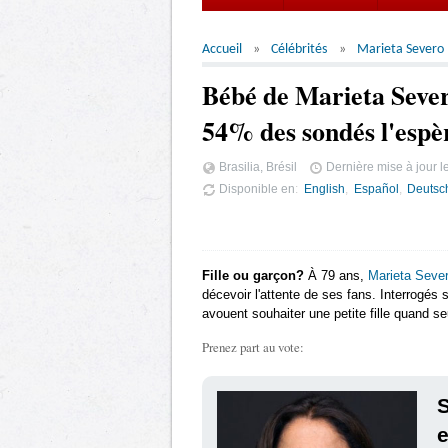
Accueil
Célébrités
Marieta Severo
Bébé de Marieta Severo
54% des sondés l'espè
Brasilia, Brésil
Dernière mise à jour l
Disponible en
English
Español
Deutsc
Fille ou garçon?
À 79 ans,
Marieta Seve
décevoir l'attente de ses fans. Interrogés 
avouent souhaiter une petite fille quand 
Prenez part au vote:
S
e