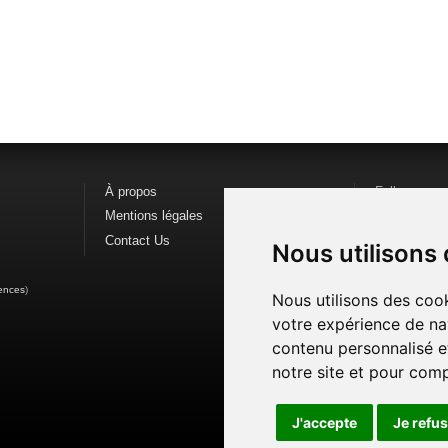
À propos
Follow us o
Mentions légales
Find us on
F
Contact Us
Watch us o
Nous utilisons
ences
)
Nous utilisons des cook
votre expérience de na
contenu personnalisé et
notre site et pour com
J'accepte
Je refu