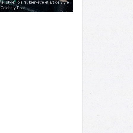
te, style, loisirs, bien-être et art de vivre
 Celebrity Post.