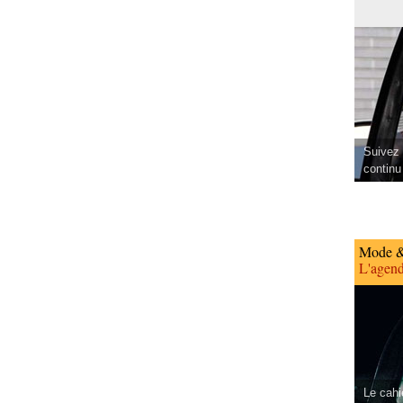
Suivez 
continu
Mode &
L'agend
Le cahi