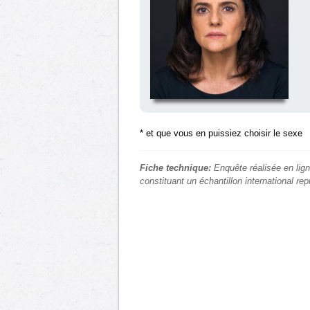
* et que vous en puissiez choisir le sexe
Fiche technique:
Enquête réalisée en lign
constituant un échantillon international re