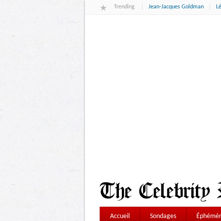
Trending
Jean-Jacques Goldman
L
Accueil
Sondages
Éphémér