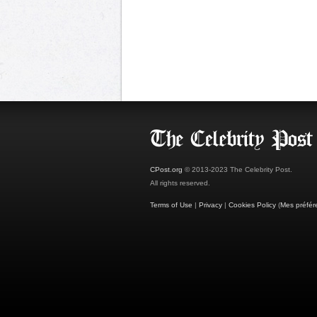
CPost.org
© 2013-2023 The Celebrity Post.
All rights reserved.
Terms of Use
|
Privacy
|
Cookies Policy
(
Mes préfér