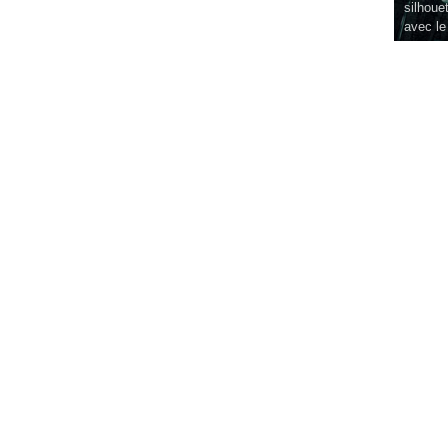
silhouet
avec le