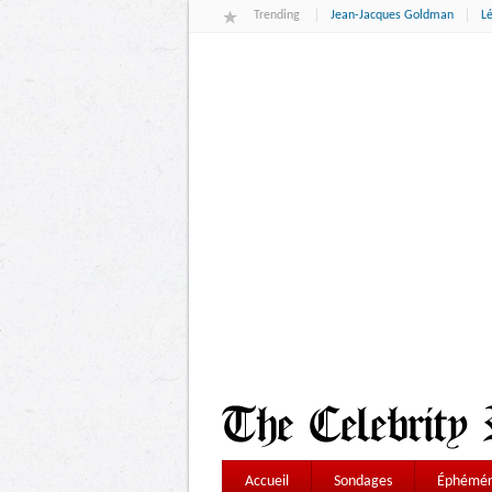
Trending
Jean-Jacques Goldman
L
Accueil
Sondages
Éphémér