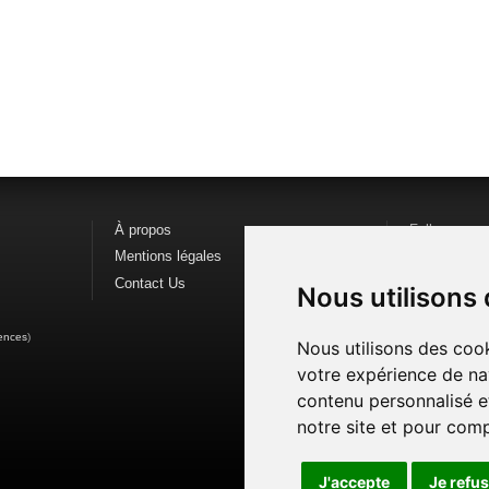
À propos
Follow us o
Mentions légales
Find us on
F
Contact Us
Watch us o
Nous utilisons
ences
)
Nous utilisons des cook
votre expérience de na
contenu personnalisé et
notre site et pour com
J'accepte
Je refu