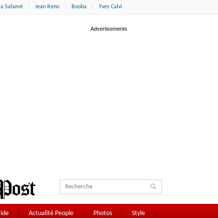
éa Salamé
Jean Reno
Booba
Yves Calvi
ide
Actualité People
Photos
Style