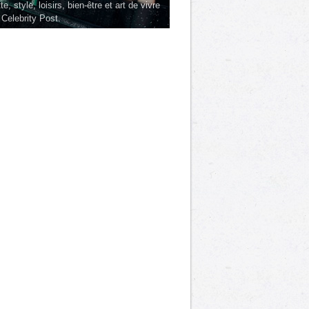
te, style, loisirs, bien-être et art de vivre
 Celebrity Post.