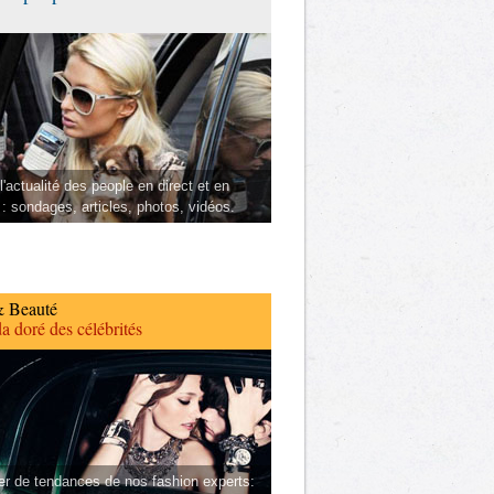
l'actualité des people en direct et en
 : sondages, articles, photos, vidéos.
 Beauté
a doré des célébrités
er de tendances de nos fashion experts: