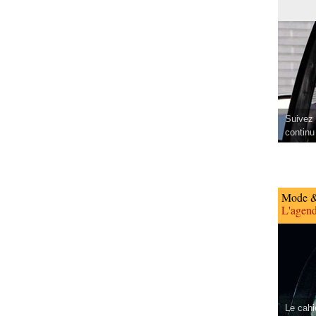
Suivez 
continu
Mode &
L'agend
Le cahi