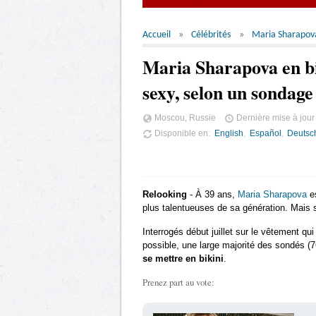
Accueil
Célébrités
Maria Sharapov
Maria Sharapova en bik
sexy, selon un sondage
Moscou, Russie
Dernière mise à jour
Disponible en
English
Español
Deutsc
Relooking
- À 39 ans,
Maria Sharapova
es
plus talentueuses de sa génération. Mais sur
Interrogés début juillet sur le vêtement qui 
possible, une large majorité des sondés 
se mettre en bikini
.
Prenez part au vote: