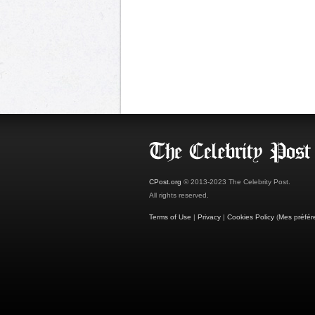
CPost.org
© 2013-2023 The Celebrity Post.
All rights reserved.
Terms of Use
|
Privacy
|
Cookies Policy
(
Mes préfér