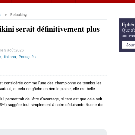
a
Relooking
Éphém
ini serait définitivement plus
Que s'e
annive
 le
9 août 2026
h
Italiano
Português
t considérée comme l'une des championne de tenniss les
tout, et cela ne gâche en rien le plaisir, elle est belle.
lui permettrait de l'être d'avantage, si tant est que cela soit
(76%) suggère tout simplement à notre séduisante Russe
de