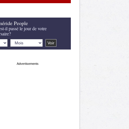
éride People
st-il passé le jour de votre
rsaire?