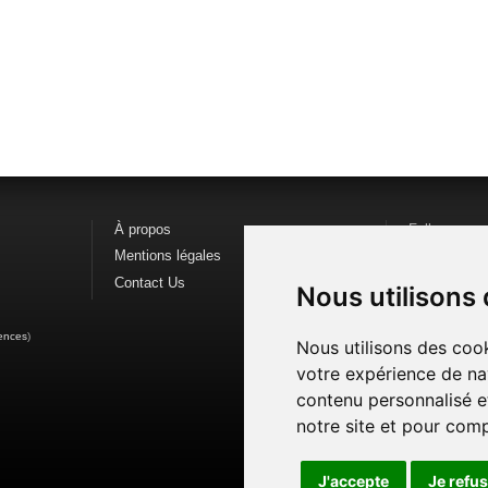
À propos
Follow us o
Mentions légales
Find us on
F
Contact Us
Watch us o
Nous utilisons
ences
)
Nous utilisons des cook
votre expérience de na
contenu personnalisé et
notre site et pour com
J'accepte
Je refu