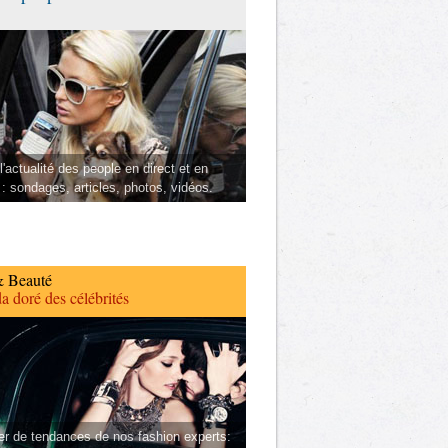
l'actualité des people en direct et en
 : sondages, articles, photos, vidéos.
 Beauté
a doré des célébrités
er de tendances de nos fashion experts: