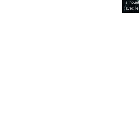
silhouet
avec le