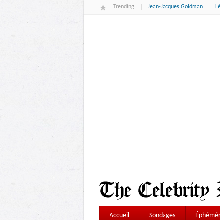
Trending
Jean-Jacques Goldman
L
Accueil
Sondages
Éphémér