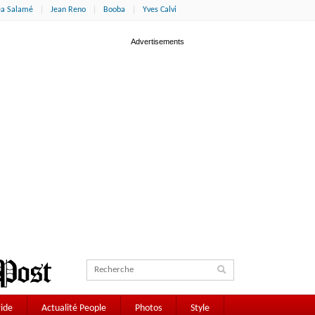
éa Salamé
Jean Reno
Booba
Yves Calvi
ide
Actualité People
Photos
Style