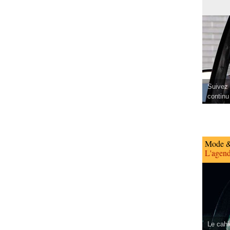
Suivez 
continu
Mode &
L'agend
Le cahi