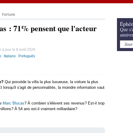
Fortune
Éphém
s : 71% pensent que l'acteur
Que s'e
annive
 à jour le
8 août 2026
h
Italiano
Português
e?
Qui possède la villa la plus luxueuse, la voiture la plus
lorsqu'il s'agit de personnalités, la moindre information vaut
de
Marc Blucas
? À combien s'élèvent ses revenus? Est-il trop
llions? À 54 ans est-il vraiment milliardaire?