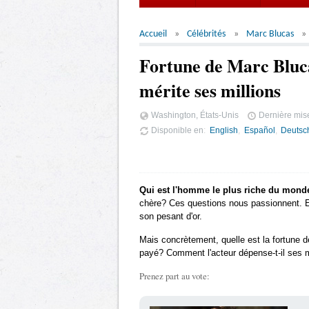
Accueil
Célébrités
Marc Blucas
Fortune de Marc Bluca
mérite ses millions
Washington, États-Unis
Dernière mise
Disponible en
English
Español
Deutsc
Qui est l'homme le plus riche du mond
chère? Ces questions nous passionnent. Et 
son pesant d'or.
Mais concrètement, quelle est la fortune 
payé? Comment l'acteur dépense-t-il ses mi
Prenez part au vote: