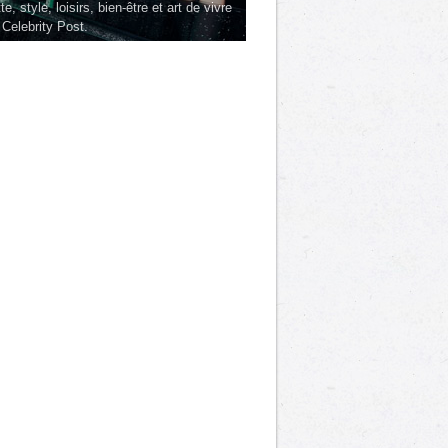
te, style, loisirs, bien-être et art de vivre
 Celebrity Post.