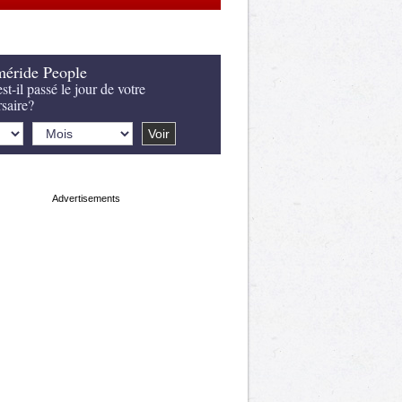
éride People
st-il passé le jour de votre
rsaire?