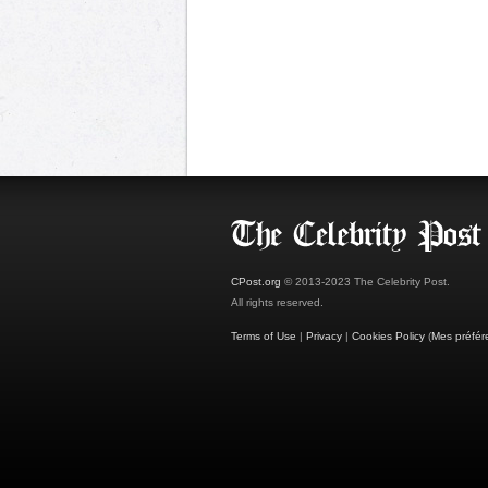
CPost.org
© 2013-2023 The Celebrity Post.
All rights reserved.
Terms of Use
|
Privacy
|
Cookies Policy
(
Mes préfér