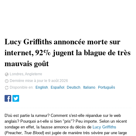
Lucy Griffiths annoncée morte sur
internet, 92% jugent la blague de très
mauvais goût
Londres, Angleterre
Dernière mise à jour le
9 août 2026
Disponible en
English
Español
Deutsch
Italiano
Português
D'où est partie la rumeur? Comment s'est-elle répandue sur le web
anglais? Pourquoi a-t-elle si bien "pris"? Peu importe. Selon un récent
sondage en effet, la fausse annonce du décès de
Lucy Griffiths
(
Preacher
,
True Blood
) est jugée de manière très sévère par une large