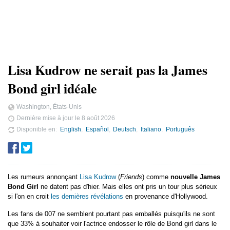
Lisa Kudrow ne serait pas la James
Bond girl idéale
Washington, États-Unis
Dernière mise à jour le
8 août 2026
Disponible en
English
Español
Deutsch
Italiano
Português
Les rumeurs annonçant
Lisa Kudrow
(
Friends
) comme
nouvelle James
Bond Girl
ne datent pas d'hier. Mais elles ont pris un tour plus sérieux
si l'on en croit
les dernières révélations
en provenance d'Hollywood.
Les fans de 007 ne semblent pourtant pas emballés puisqu'ils ne sont
que 33% à souhaiter voir l'actrice endosser le rôle de Bond girl dans le