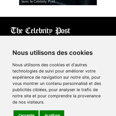
avec le Celebrity Post.
CPost.org
© 2013-2023 The Celebrity Post.
All rights reserved.
Nous utilisons des cookies
Terms of Use
|
Privacy
|
Cookies Policy
(
Mes préférences
)
Nous utilisons des cookies et d'autres
À propos
technologies de suivi pour améliorer votre
Mentions légales
expérience de navigation sur notre site, pour
Contact Us
vous montrer un contenu personnalisé et des
publicités ciblées, pour analyser le trafic de
notre site et pour comprendre la provenance
Follow us on
Twitter
de nos visiteurs.
Find us on
Facebook
Watch us on
YouTube
J'accepte
Je refuse