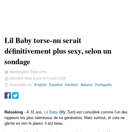
Lil Baby torse-nu serait
définitivement plus sexy, selon un
sondage
Washington, États-Unis
Dernière mise à jour le
9 août 2026
Disponible en
English
Español
Deutsch
Italiano
Português
Relooking
- À 31 ans,
Lil Baby
(
My Turn
) est considéré comme l'un des
rappeurs les plus talentueux de sa génération. Mais surtout, et cela ne
gâche en rien le plaisir, il est beau.