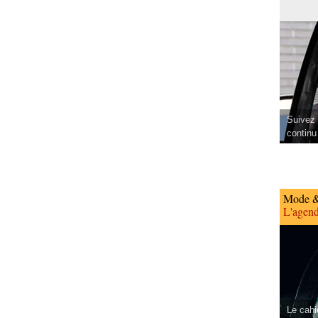
Suivez 
continu
Mode &
L'agend
Le cahi