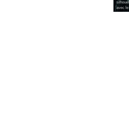
silhouet
avec le