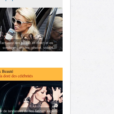
l'actualité des people en direct et en
 : sondages, articles, photos, vidéos.
 Beauté
a doré des célébrités
er de tendances de nos fashion experts: