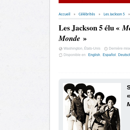
Accueil
Célébrités
Les Jackson 5
Les Jackson 5 élu «
Me
»
Monde
Washington, États-Unis
Dernière mise
Disponible en
English
Español
Deutsc
S