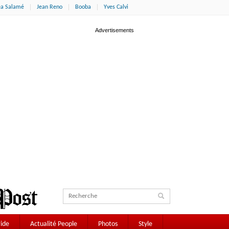
éa Salamé
Jean Reno
Booba
Yves Calvi
ide
Actualité People
Photos
Style