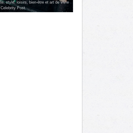
te, style, loisirs, bien-être et art de vivre
 Celebrity Post.