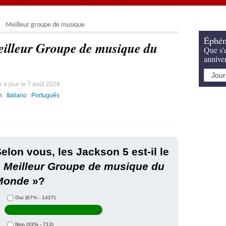
Meilleur groupe de musique
Éphém
illeur Groupe de musique du
Que s'e
annive
 à jour le
7 août 2026
h
Italiano
Português
elon vous, les Jackson 5 est-il le
«
Meilleur Groupe de musique du
Monde
»?
Oui
(67% - 1427)
Non
(33% - 713)