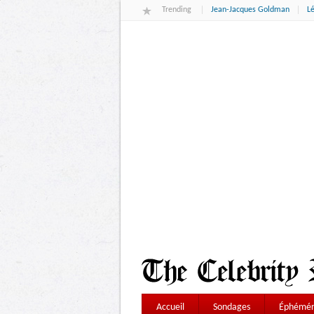
Trending
Jean-Jacques Goldman
L
Accueil
Sondages
Éphémér