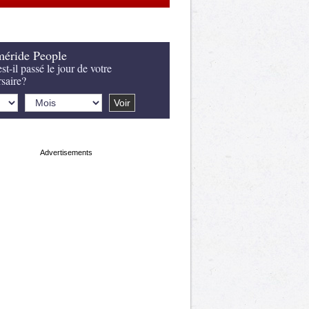
éride People
st-il passé le jour de votre
rsaire?