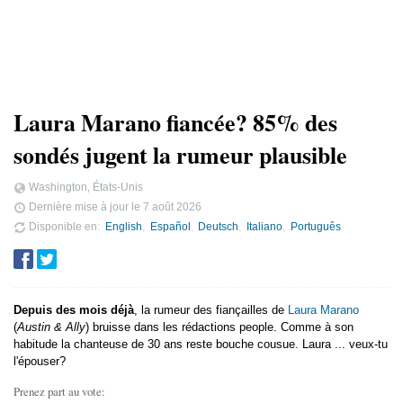
Laura Marano fiancée? 85% des
sondés jugent la rumeur plausible
Washington, États-Unis
Dernière mise à jour le
7 août 2026
Disponible en
English
Español
Deutsch
Italiano
Português
Depuis des mois déjà
, la rumeur des fiançailles de
Laura Marano
(
Austin & Ally
) bruisse dans les rédactions people. Comme à son
habitude la chanteuse de 30 ans reste bouche cousue. Laura ... veux-tu
l'épouser?
Prenez part au vote: