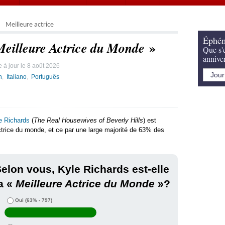
Meilleure actrice
Éphém
»
Meilleure Actrice du Monde
Que s'e
annive
 à jour le
8 août 2026
h
Italiano
Português
e Richards
(
The Real Housewives of Beverly Hills
) est
trice du monde, et ce par une large majorité de 63% des
elon vous, Kyle Richards est-elle
a «
Meilleure Actrice du Monde
»?
Oui
(63% - 797)