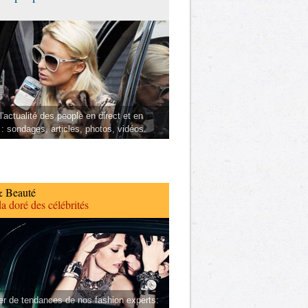
l'actualité des people en direct et en
 : sondages, articles, photos, vidéos.
 Beauté
a doré des célébrités
er de tendances de nos fashion experts: