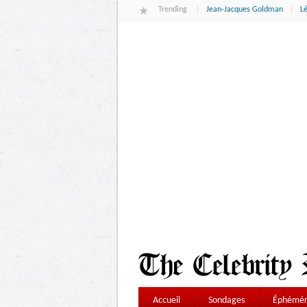
Trending
Jean-Jacques Goldman
L
Accueil
Sondages
Éphémér