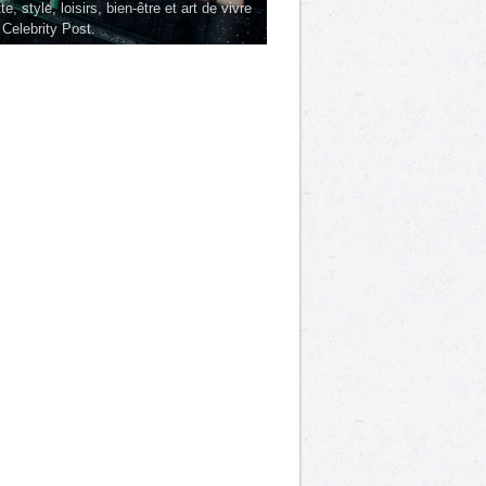
te, style, loisirs, bien-être et art de vivre
 Celebrity Post.