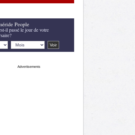
éride People
st-il passé le jour de votre
rsaire?