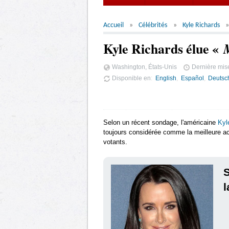
Accueil
Célébrités
Kyle Richards
Kyle Richards élue «
Washington, États-Unis
Dernière mise
Disponible en
English
Español
Deutsc
Selon un récent sondage, l'américaine
Kyl
toujours considérée comme la meilleure ac
votants.
S
l