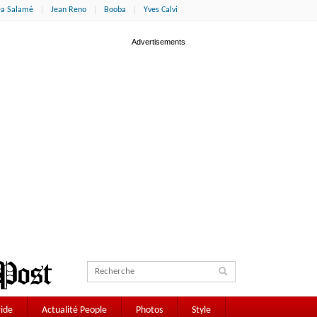
éa Salamé
Jean Reno
Booba
Yves Calvi
ide
Actualité People
Photos
Style