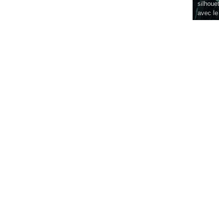
silhouet
avec le