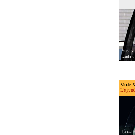
Suivez 
continu
Mode &
L'agend
Le cahi