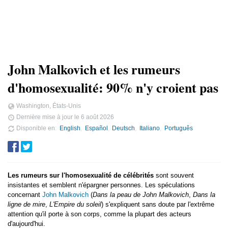
John Malkovich et les rumeurs
d'homosexualité: 90% n'y croient pas
Washington, États-Unis
Dernière mise à jour le
6 août 2026
Disponible en
English
Español
Deutsch
Italiano
Português
Les rumeurs sur l'homosexualité de célébrités
sont souvent
insistantes et semblent n'épargner personnes. Les spéculations
concernant
John Malkovich
(
Dans la peau de John Malkovich
,
Dans la
ligne de mire
,
L'Empire du soleil
) s'expliquent sans doute par l'extrême
attention qu'il porte à son corps, comme la plupart des acteurs
d'aujourd'hui.