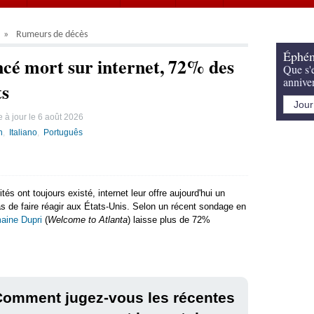
Rumeurs de décès
Éphém
cé mort sur internet, 72% des
Que s'e
annive
ts
 à jour le
6 août 2026
h
Italiano
Português
és ont toujours existé, internet leur offre aujourd'hui un
s de faire réagir aux États-Unis. Selon un récent sondage en
aine Dupri
(
Welcome to Atlanta
) laisse plus de 72%
Comment jugez-vous les récentes