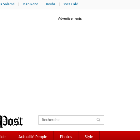
éa Salamé
Jean Reno
Booba
Yves Calvi
ide
Actualité People
Photos
Style