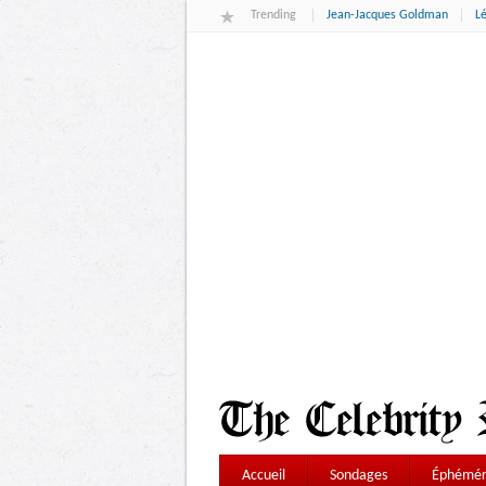
Trending
Jean-Jacques Goldman
L
Accueil
Sondages
Éphémér