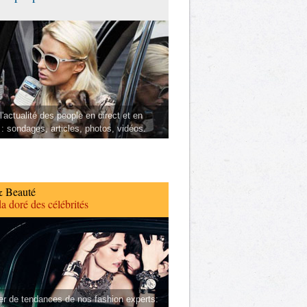
l'actualité des people en direct et en
 : sondages, articles, photos, vidéos.
 Beauté
a doré des célébrités
er de tendances de nos fashion experts: