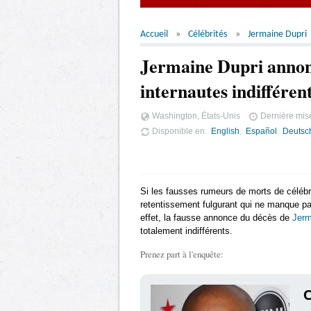
Accueil
Célébrités
Jermaine Dupri
Jermaine Dupri annon
internautes indifféren
Washington, États-Unis
Dernière mise
Disponible en
English
Español
Deutsc
Si les fausses rumeurs de morts de célébrit
retentissement fulgurant qui ne manque pa
effet, la fausse annonce du décès de
Jerm
totalement indifférents.
Prenez part à l'enquête: