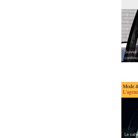
Suivez 
continu
Mode &
L'agend
Le cahi