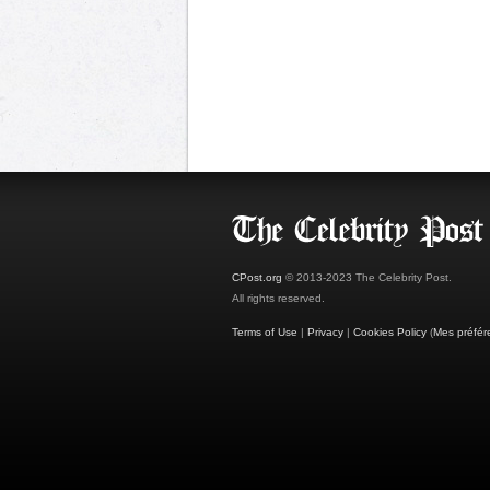
CPost.org
© 2013-2023 The Celebrity Post.
All rights reserved.
Terms of Use
|
Privacy
|
Cookies Policy
(
Mes préfér