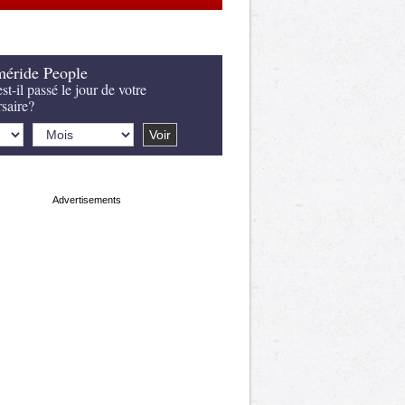
éride People
st-il passé le jour de votre
rsaire?