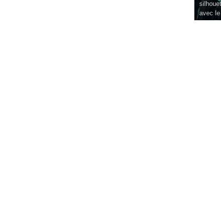
silhouet
avec le