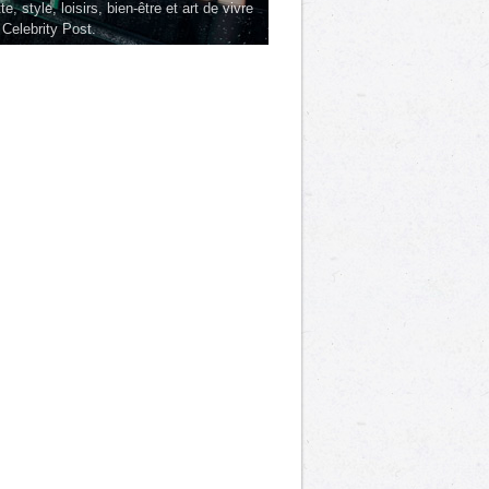
te, style, loisirs, bien-être et art de vivre
 Celebrity Post.