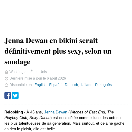
Jenna Dewan en bikini serait
définitivement plus sexy, selon un
sondage
Washington, États-Unis
Dernière mise à jour le
6 août 2026
Disponible en
English
Español
Deutsch
Italiano
Português
Relooking
- À 45 ans,
Jenna Dewan
(
Witches of East End
,
The
Playboy Club
,
Sexy Dance
) est considérée comme l'une des actrices
les plus talentueuses de sa génération. Mais surtout, et cela ne gâche
en rien le plaisir, elle est belle.