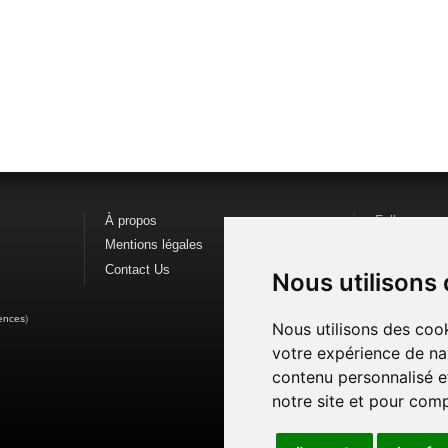
À propos
Follow us o
Mentions légales
Find us on
F
Contact Us
Watch us o
Nous utilisons
ences
)
Nous utilisons des cook
votre expérience de na
contenu personnalisé et
notre site et pour com