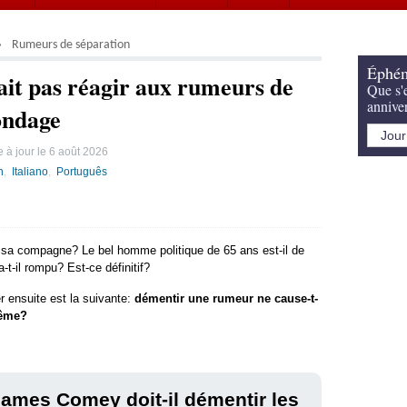
Rumeurs de séparation
Éphém
it pas réagir aux rumeurs de
Que s'e
annive
ondage
 à jour le
6 août 2026
h
Italiano
Português
e sa compagne? Le bel homme politique de 65 ans est-il de
-t-il rompu? Est-ce définitif?
r ensuite est la suivante:
démentir une rumeur ne cause-t-
même?
ames Comey doit-il démentir les