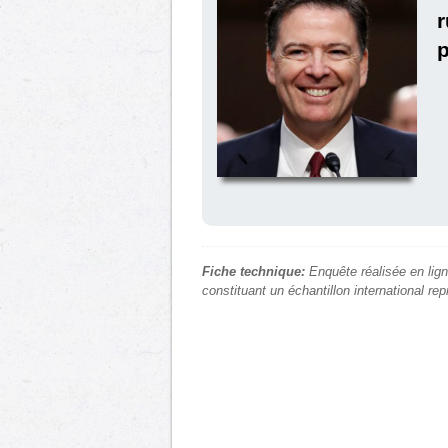
r
p
Fiche technique:
Enquête réalisée en lign
constituant un échantillon international re