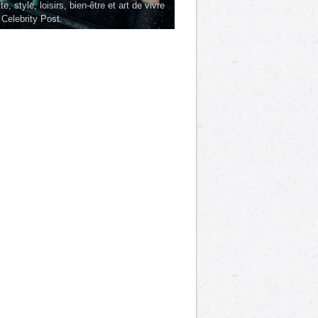
te, style, loisirs, bien-être et art de vivre
 Celebrity Post.