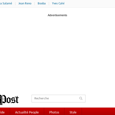
éa Salamé
Jean Reno
Booba
Yves Calvi
ide
Actualité People
Photos
Style