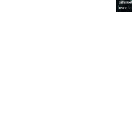
silhouet
avec le