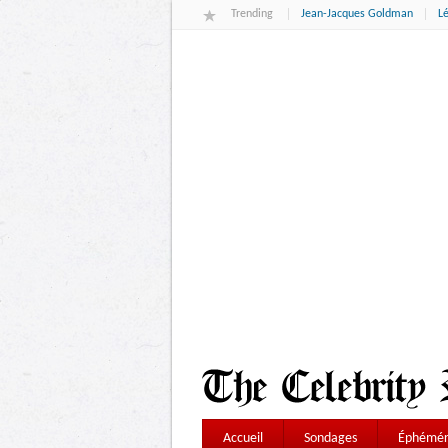
Trending
Jean-Jacques Goldman
L
Accueil
Sondages
Éphémér