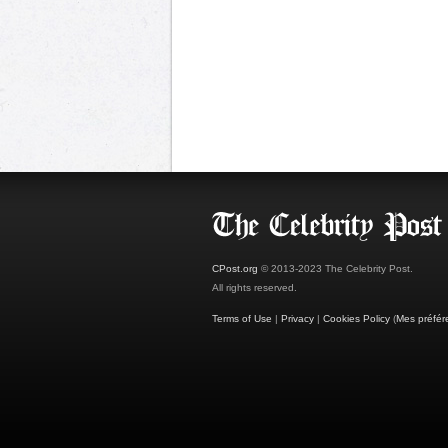
CPost.org
© 2013-2023 The Celebrity Post.
All rights reserved.
Terms of Use
|
Privacy
|
Cookies Policy
(
Mes préfér