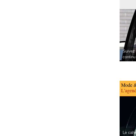
Suivez 
continu
Mode &
L'agend
Le cahi