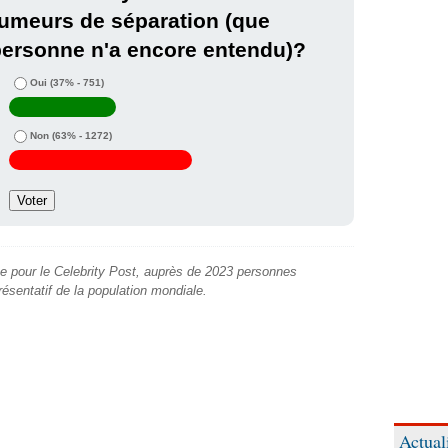
umeurs de séparation (que
ersonne n'a encore entendu)?
Oui
(37% - 751)
Non
(63% - 1272)
e pour le Celebrity Post, auprès de 2023 personnes
présentatif de la population mondiale.
Actual