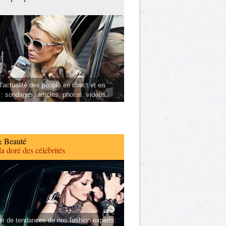
l'actualité des people en direct et en
 : sondages, articles, photos, vidéos.
 Beauté
a doré des célébrités
er de tendances de nos fashion experts: