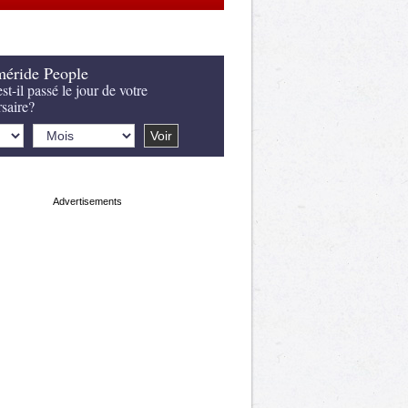
éride People
st-il passé le jour de votre
rsaire?