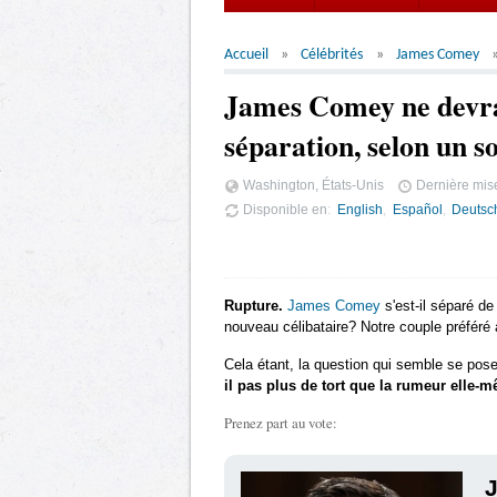
Accueil
Célébrités
James Comey
James Comey ne devra
séparation, selon un s
Washington, États-Unis
Dernière mise
Disponible en
English
Español
Deutsc
Rupture.
James Comey
s'est-il séparé d
nouveau célibataire? Notre couple préféré a
Cela étant, la question qui semble se pose
il pas plus de tort que la rumeur elle-
Prenez part au vote:
J