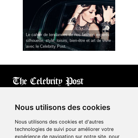
Le cahier de tendances de nos fashion experts:
silhouette, style, loisirs, bien-être et art de vivre
avec le Celebrity Post.
CPost.org
© 2013-2023 The Celebrity Post.
All rights reserved.
Nous utilisons des cookies
Terms of Use
|
Privacy
|
Cookies Policy
(
Mes préférences
)
Nous utilisons des cookies et d'autres
À propos
technologies de suivi pour améliorer votre
Mentions légales
expérience de navigation sur notre site, pour