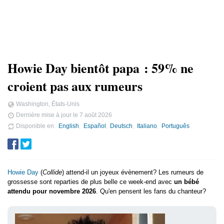
Howie Day bientôt papa : 59% ne
croient pas aux rumeurs
Washington, États-Unis
Dernière mise à jour le
7 août 2026
Disponible en
English
Español
Deutsch
Italiano
Português
Howie Day
(
Collide
) attend-il un joyeux évènement? Les rumeurs de
grossesse sont reparties de plus belle ce week-end avec
un bébé
attendu pour novembre 2026
. Qu'en pensent les fans du chanteur?