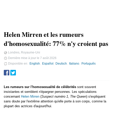
Helen Mirren et les rumeurs
d'homosexualité: 77% n'y croient pas
Londres, Royaume-Uni
Dernière mise à jour le
7 août 2026
Disponible en
English
Español
Deutsch
Italiano
Português
Les rumeurs sur l'homosexualité de célébrités
sont souvent
insistantes et semblent n'épargner personnes. Les spéculations
concernant
Helen Mirren
(
Suspect numéro 1
,
The Queen
) s'expliquent
sans doute par l'extrême attention qu'elle porte à son corps, comme la
plupart des actrices d'aujourd'hui.