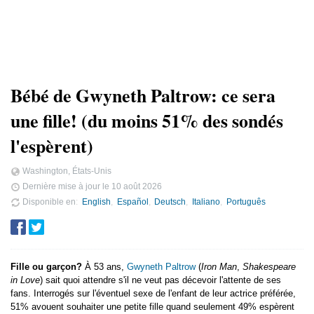
Bébé de Gwyneth Paltrow: ce sera
une fille! (du moins 51% des sondés
l'espèrent)
Washington, États-Unis
Dernière mise à jour le
10 août 2026
Disponible en
English
Español
Deutsch
Italiano
Português
Fille ou garçon?
À 53 ans,
Gwyneth Paltrow
(
Iron Man
,
Shakespeare
in Love
) sait quoi attendre s'il ne veut pas décevoir l'attente de ses
fans. Interrogés sur l'éventuel sexe de l'enfant de leur actrice préférée,
51% avouent souhaiter une petite fille quand seulement 49% espèrent