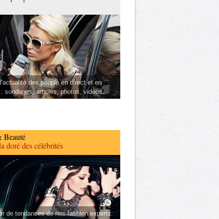
l'actualité des people en direct et en
 : sondages, articles, photos, vidéos.
 Beauté
a doré des célébrités
er de tendances de nos fashion experts: