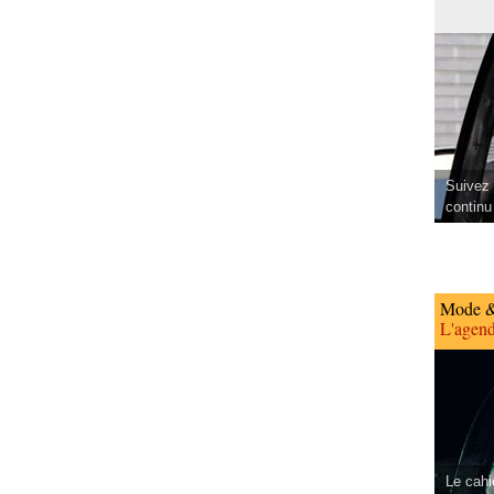
Suivez 
continu
Mode &
L'agend
Le cahi