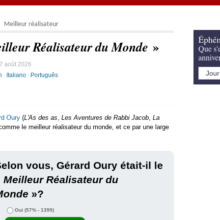
Meilleur réalisateur
Éphém
»
illeur Réalisateur du Monde
Que s'e
annive
7 août 2026
h
Italiano
Português
rd Oury
(
L'As des as
,
Les Aventures de Rabbi Jacob
,
La
 comme le meilleur réalisateur du monde, et ce par une large
elon vous, Gérard Oury était-il le
«
Meilleur Réalisateur du
Monde
»?
Oui
(57% - 1399)