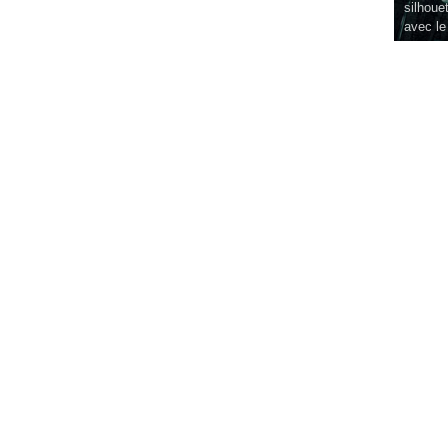
silhouet
avec le