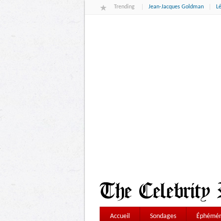
Trending
Jean-Jacques Goldman
L
Accueil
Sondages
Éphémér