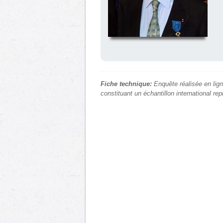
Fiche technique:
Enquête réalisée en lign
constituant un échantillon international re