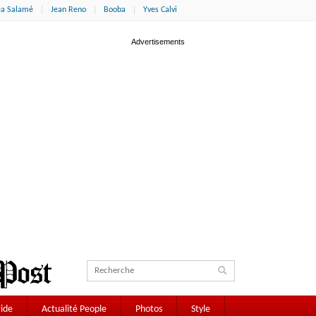
éa Salamé
Jean Reno
Booba
Yves Calvi
ide
Actualité People
Photos
Style