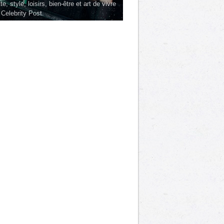
te, style, loisirs, bien-être et art de vivre
 Celebrity Post.