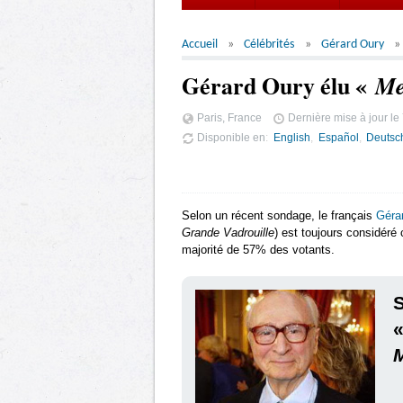
Accueil
Célébrités
Gérard Oury
Gérard Oury élu «
Me
Paris, France
Dernière mise à jour le
Disponible en
English
Español
Deutsc
Selon un récent sondage, le français
Géra
Grande Vadrouille
) est toujours considéré
majorité de 57% des votants.
S