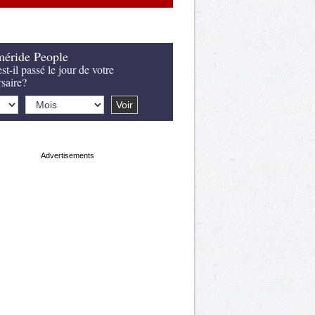
éride People
st-il passé le jour de votre
rsaire?