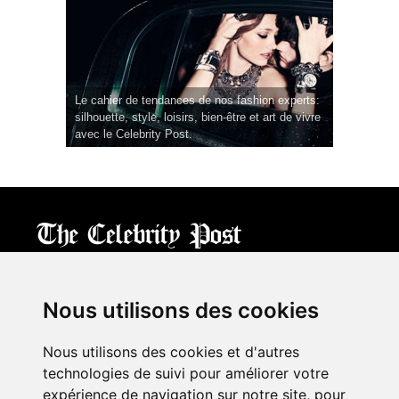
Le cahier de tendances de nos fashion experts:
silhouette, style, loisirs, bien-être et art de vivre
avec le Celebrity Post.
CPost.org
© 2013-2023 The Celebrity Post.
All rights reserved.
Nous utilisons des cookies
Terms of Use
|
Privacy
|
Cookies Policy
(
Mes préférences
)
Nous utilisons des cookies et d'autres
À propos
technologies de suivi pour améliorer votre
Mentions légales
expérience de navigation sur notre site, pour