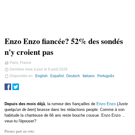
Enzo Enzo fiancée? 52% des sondés
n'y croient pas
Paris, France
Dernière mise à jour le
9 août 2026
Disponible en
English
Español
Deutsch
Italiano
Português
Depuis des mois déjà
, la rumeur des fiançailles de
Enzo Enzo
(
Juste
quelqu'un de bien
) bruisse dans les rédactions people. Comme à son
habitude la chanteuse de 66 ans reste bouche cousue. Enzo Enzo ...
veux-tu l'épouser?
Prenez part au vote: