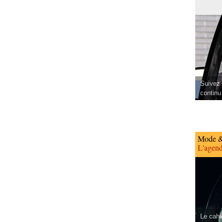
Suivez 
continu
Mode &
L'agend
Le cahi