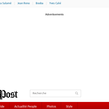
éa Salamé
Jean Reno
Booba
Yves Calvi
ide
Actualité People
Photos
Style