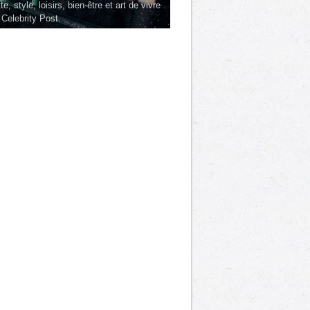
te, style, loisirs, bien-être et art de vivre
 Celebrity Post.