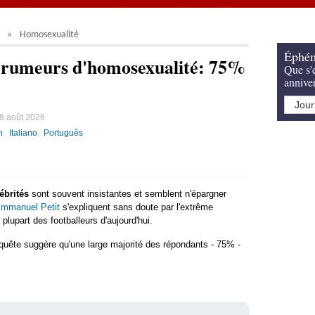
Homosexualité
Éphém
s rumeurs d'homosexualité: 75%
Que s'e
annive
8 août 2026
h
Italiano
Português
ébrités
sont souvent insistantes et semblent n'épargner
mmanuel Petit
s'expliquent sans doute par l'extrême
plupart des footballeurs d'aujourd'hui.
quête suggère qu'une large majorité des répondants - 75% -