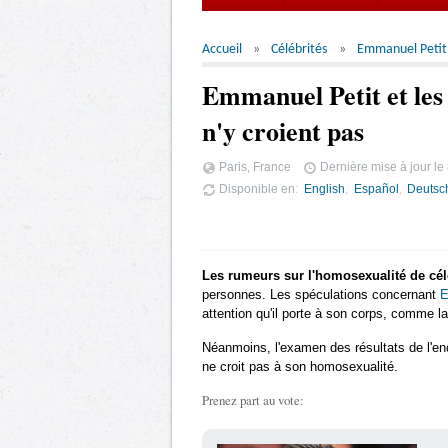
Accueil
Célébrités
Emmanuel Petit
Emmanuel Petit et le
n'y croient pas
Paris, France
Dernière mise à jour le
Disponible en
English
Español
Deutsc
Les rumeurs sur l'homosexualité de cél
personnes. Les spéculations concernant
E
attention qu'il porte à son corps, comme la 
Néanmoins, l'examen des résultats de l'en
ne croit pas à son homosexualité.
Prenez part au vote: