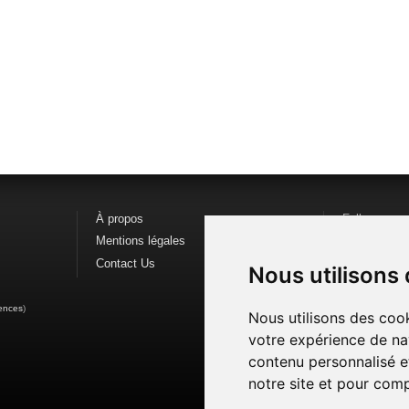
À propos
Follow us o
Mentions légales
Find us on
F
Contact Us
Watch us o
Nous utilisons
ences
)
Nous utilisons des cook
votre expérience de na
contenu personnalisé et
notre site et pour com