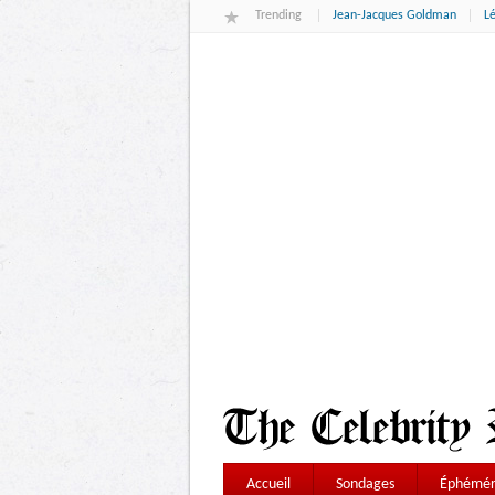
Trending
Jean-Jacques Goldman
L
Accueil
Sondages
Éphémér