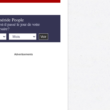
éride People
st-il passé le jour de votre
rsaire?