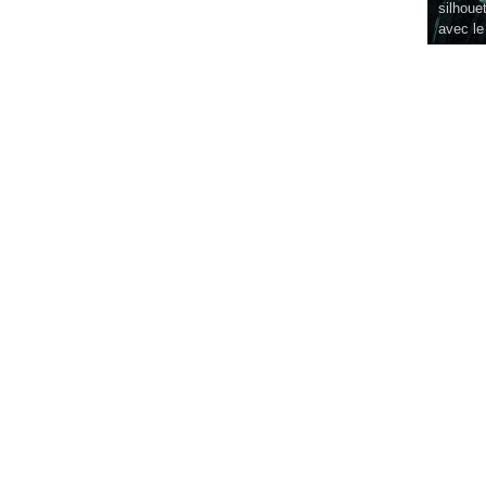
silhouet
avec le