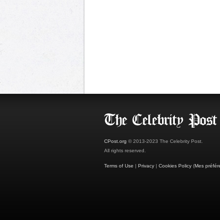
CPost.org
© 2013-2023 The Celebrity Post.
All rights reserved.
Terms of Use
|
Privacy
|
Cookies Policy
(
Mes préfér