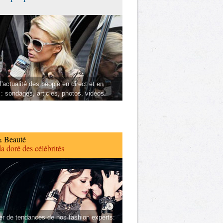
l'actualité des people en direct et en
 : sondages, articles, photos, vidéos.
 Beauté
a doré des célébrités
er de tendances de nos fashion experts: