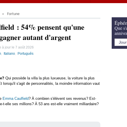
Fortune
Éphém
ield : 54% pensent qu'une
Que s'e
annive
 gagner autant d'argent
 à jour le
7 août 2026
h
Italiano
Português
de?
Qui possède la villa la plus luxueuse, la voiture la plus
lorsqu'il s'agit de personnalités, la moindre information vaut
de
Emma Caulfield
? À combien s'élèvent ses revenus? Est-
t-elle ses millions? À 53 ans est-elle vraiment milliardaire?