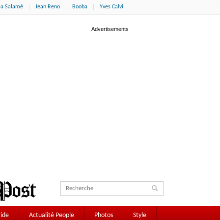
éa Salamé
Jean Reno
Booba
Yves Calvi
ide
Actualité People
Photos
Style