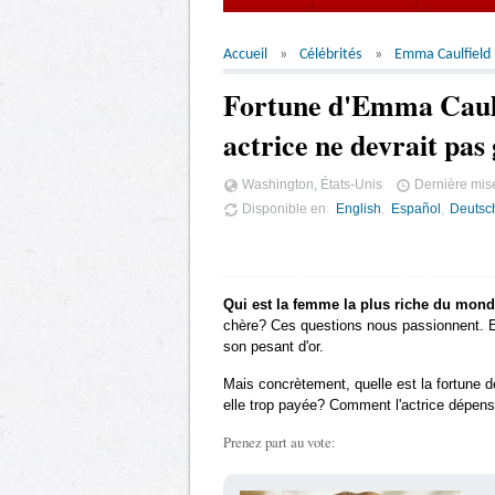
Accueil
Célébrités
Emma Caulfield
Fortune d'Emma Caulf
actrice ne devrait pas
Washington, États-Unis
Dernière mise
Disponible en
English
Español
Deutsc
Qui est la femme la plus riche du mon
chère? Ces questions nous passionnent. Et 
son pesant d'or.
Mais concrètement, quelle est la fortune 
elle trop payée? Comment l'actrice dépense-
Prenez part au vote: