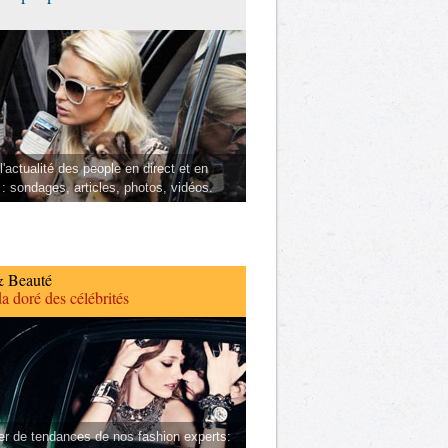
l'actualité des people en direct et en
 : sondages, articles, photos, vidéos.
 Beauté
a doré des célébrités
er de tendances de nos fashion experts: