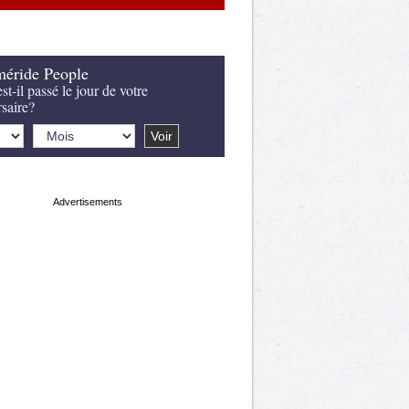
éride People
st-il passé le jour de votre
rsaire?