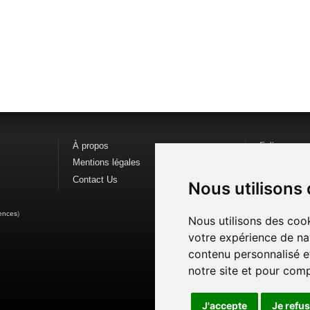
À propos
Follow us o
Mentions légales
Find us on
F
Contact Us
Watch us o
Nous utilisons
ences
)
Nous utilisons des cook
votre expérience de na
contenu personnalisé et
notre site et pour com
J'accepte
Je refu