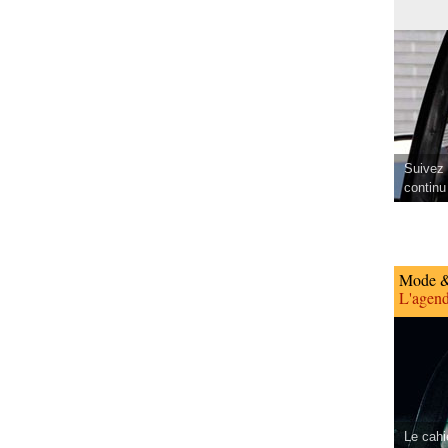
Suivez 
continu
Mode &
L'agend
Le cahi