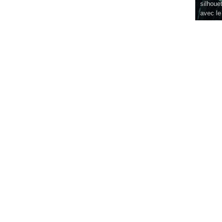
silhouet
avec le