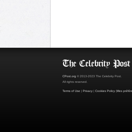
CPost.org
© 2013-2023 The Celebrity Post.
All rights reserved.
Terms of Use
|
Privacy
|
Cookies Policy
(
Mes préfér