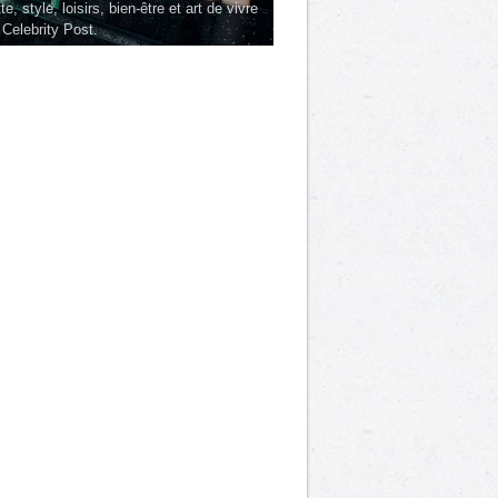
te, style, loisirs, bien-être et art de vivre
 Celebrity Post.