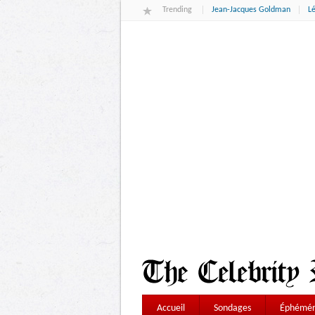
Trending
Jean-Jacques Goldman
L
Accueil
Sondages
Éphémér