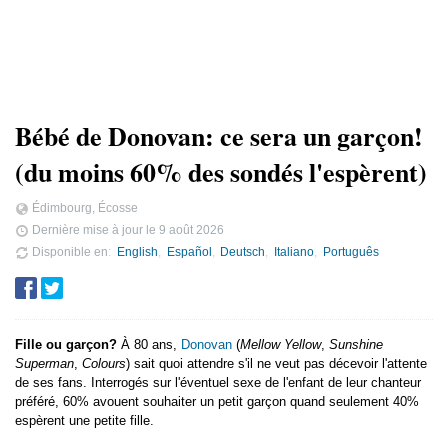
Bébé de Donovan: ce sera un garçon!
(du moins 60% des sondés l'espèrent)
Édimbourg, Écosse
Dernière mise à jour le
9 août 2026
Disponible en
English
Español
Deutsch
Italiano
Português
Fille ou garçon?
À 80 ans,
Donovan
(
Mellow Yellow
,
Sunshine
Superman
,
Colours
) sait quoi attendre s'il ne veut pas décevoir l'attente
de ses fans. Interrogés sur l'éventuel sexe de l'enfant de leur chanteur
préféré, 60% avouent souhaiter un petit garçon quand seulement 40%
espèrent une petite fille.