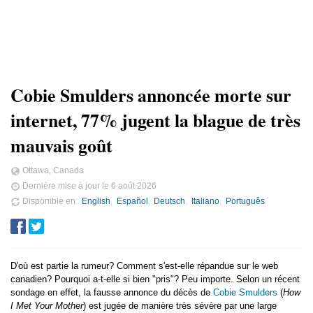
Cobie Smulders annoncée morte sur
internet, 77% jugent la blague de très
mauvais goût
Ottawa, Canada
Dernière mise à jour le
6 août 2026
Disponible en
English
Español
Deutsch
Italiano
Português
D'où est partie la rumeur? Comment s'est-elle répandue sur le web
canadien? Pourquoi a-t-elle si bien "pris"? Peu importe. Selon un récent
sondage en effet, la fausse annonce du décès de
Cobie Smulders
(
How
I Met Your Mother
) est jugée de manière très sévère par une large