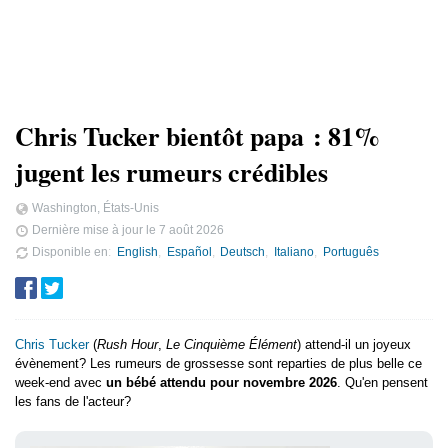
Chris Tucker bientôt papa : 81%
jugent les rumeurs crédibles
Washington, États-Unis
Dernière mise à jour le
7 août 2026
Disponible en
English
Español
Deutsch
Italiano
Português
Chris Tucker
(
Rush Hour
,
Le Cinquième Élément
) attend-il un joyeux
évènement? Les rumeurs de grossesse sont reparties de plus belle ce
week-end avec
un bébé attendu pour novembre 2026
. Qu'en pensent
les fans de l'acteur?