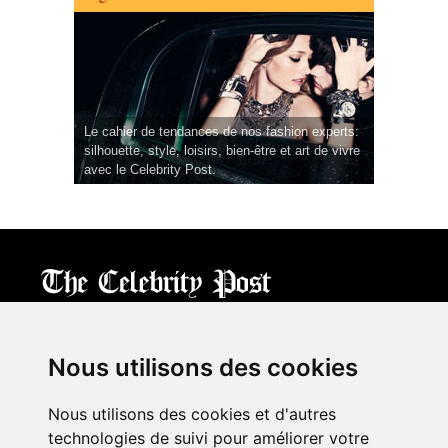
Le cahier de tendances de nos fashion experts:
silhouette, style, loisirs, bien-être et art de vivre
avec le Celebrity Post.
CPost.org
© 2013-2023 The Celebrity Post.
All rights reserved.
Nous utilisons des cookies
Terms of Use
|
Privacy
|
Cookies Policy
(
Mes préférences
)
Nous utilisons des cookies et d'autres
À propos
technologies de suivi pour améliorer votre