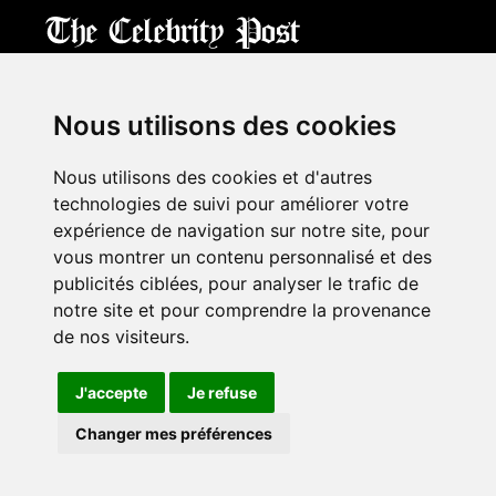
CPost.org
© 2013-2023 The Celebrity Post.
All rights reserved.
Nous utilisons des cookies
Terms of Use
|
Privacy
|
Cookies Policy
(
Mes préférences
)
Nous utilisons des cookies et d'autres
À propos
technologies de suivi pour améliorer votre
Mentions légales
expérience de navigation sur notre site, pour
Contact Us
vous montrer un contenu personnalisé et des
publicités ciblées, pour analyser le trafic de
notre site et pour comprendre la provenance
Follow us on
Twitter
de nos visiteurs.
Find us on
Facebook
Watch us on
YouTube
J'accepte
Je refuse
Changer mes préférences