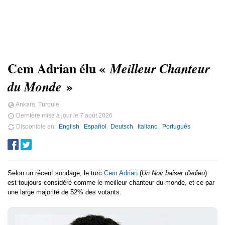
Cem Adrian élu «
Meilleur Chanteur
»
du Monde
Ankara, Turquie
Dernière mise à jour le
7 août 2026
Disponible en
English
Español
Deutsch
Italiano
Português
Selon un récent sondage, le turc
Cem Adrian
(
Un Noir baiser d'adieu
)
est toujours considéré comme le meilleur chanteur du monde, et ce par
une large majorité de 52% des votants.