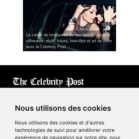
Le cahier de tendances de nos fashion experts:
silhouette, style, loisirs, bien-être et art de vivre
avec le Celebrity Post.
CPost.org
© 2013-2023 The Celebrity Post.
All rights reserved.
Nous utilisons des cookies
Terms of Use
|
Privacy
|
Cookies Policy
(
Mes préférences
)
Nous utilisons des cookies et d'autres
À propos
technologies de suivi pour améliorer votre
Mentions légales
expérience de navigation sur notre site, pour