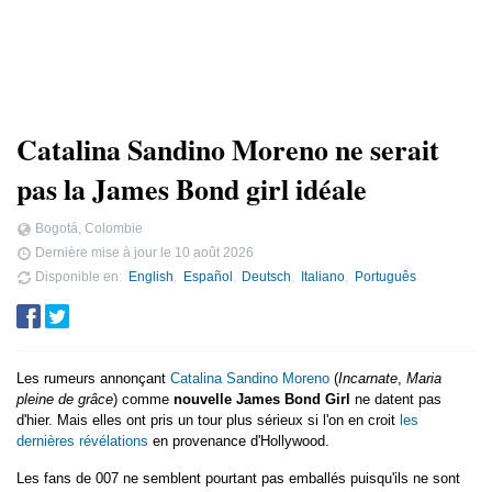
Catalina Sandino Moreno ne serait
pas la James Bond girl idéale
Bogotá, Colombie
Dernière mise à jour le
10 août 2026
Disponible en
English
Español
Deutsch
Italiano
Português
Les rumeurs annonçant
Catalina Sandino Moreno
(
Incarnate
,
Maria
pleine de grâce
) comme
nouvelle James Bond Girl
ne datent pas
d'hier. Mais elles ont pris un tour plus sérieux si l'on en croit
les
dernières révélations
en provenance d'Hollywood.
Les fans de 007 ne semblent pourtant pas emballés puisqu'ils ne sont