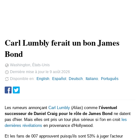
Carl Lumbly ferait un bon James
Bond
Washington, États-Unis
Dernière mise à jour le
9 août 2026
Disponible en
English
Español
Deutsch
Italiano
Português
Les rumeurs annonçant
Carl Lumbly
(
Alias
) comme
l'éventuel
successeur de Daniel Craig pour le rôle de James Bond
ne datent
pas d'hier. Mais elles ont pris un tour plus sérieux si l'on en croit
les
dernières révélations
en provenance d'Hollywood.
Et les fans de 007 approuvent puisqu'ils sont 53% à juger l'acteur