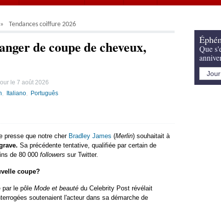
Tendances coiffure 2026
Éphém
anger de coupe de cheveux,
Que s'e
annive
our le
7 août 2026
h
Italiano
Português
e presse que notre cher
Bradley James
(
Merlin
) souhaitait à
grave.
Sa précédente tentative, qualifiée par certain de
oins de 80 000
followers
sur Twitter.
uvelle coupe?
par le pôle
Mode et beauté
du Celebrity Post révélait
terrogées soutenaient l'acteur dans sa démarche de