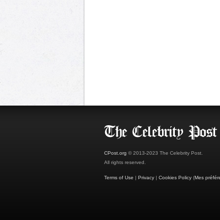
CPost.org
© 2013-2023 The Celebrity Post.
All rights reserved.
Terms of Use
|
Privacy
|
Cookies Policy
(
Mes préfér