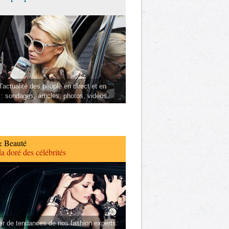
l'actualité des people en direct et en
 : sondages, articles, photos, vidéos.
 Beauté
a doré des célébrités
er de tendances de nos fashion experts: