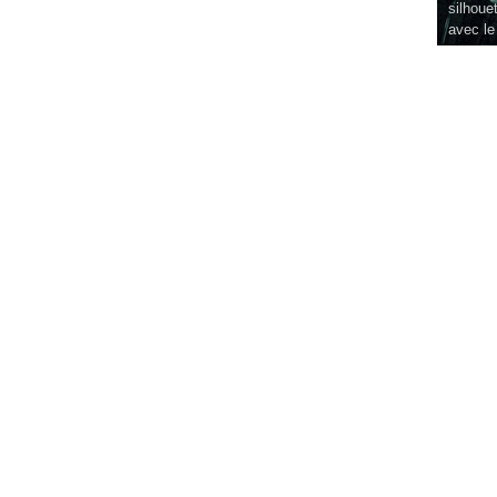
silhouet
avec le