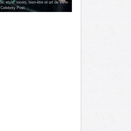
te, style, loisirs, bien-être et art de vivre
 Celebrity Post.