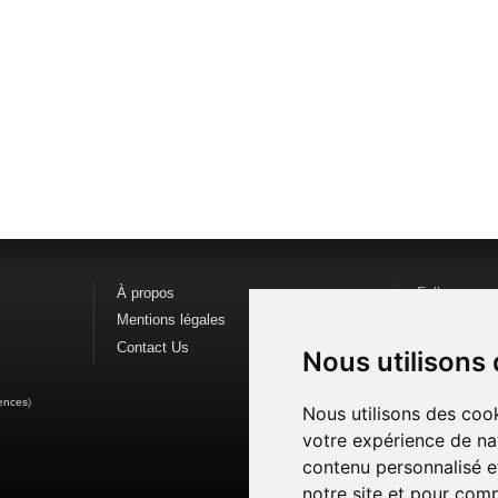
À propos
Follow us o
Mentions légales
Find us on
F
Contact Us
Watch us o
Nous utilisons
ences
)
Nous utilisons des cook
votre expérience de na
contenu personnalisé et
notre site et pour com