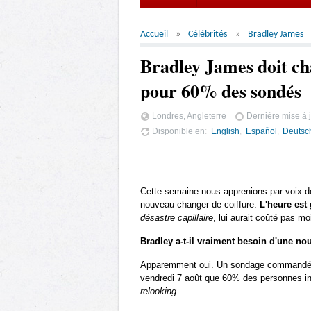
Accueil
Célébrités
Bradley James
Bradley James doit ch
pour 60% des sondés
Londres, Angleterre
Dernière mise à j
Disponible en
English
Español
Deutsc
Cette semaine nous apprenions par voix d
nouveau changer de coiffure.
L'heure est 
désastre capillaire
, lui aurait coûté pas m
Bradley a-t-il vraiment besoin d'une no
Apparemment oui. Un sondage commandé 
vendredi 7 août que 60% des personnes in
relooking
.