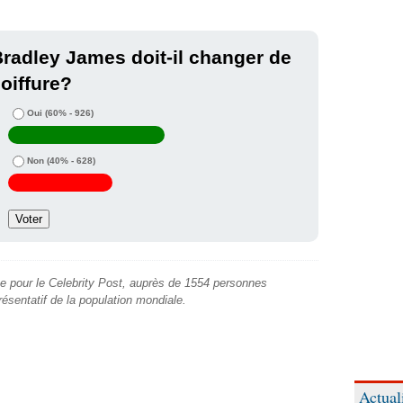
radley James doit-il changer de
oiffure?
Oui
(60% - 926)
Non
(40% - 628)
e pour le Celebrity Post, auprès de 1554 personnes
présentatif de la population mondiale.
Actual