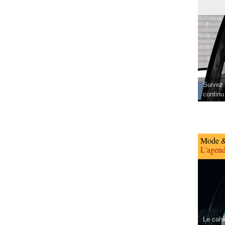
Suivez 
continu
Mode &
L'agend
Le cahi