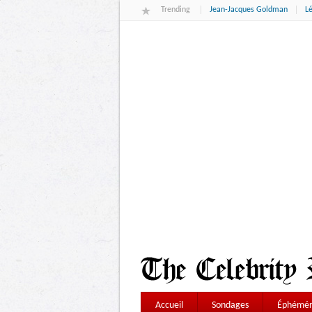
Trending
Jean-Jacques Goldman
L
Accueil
Sondages
Éphémér