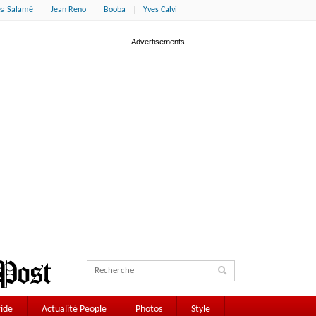
éa Salamé
Jean Reno
Booba
Yves Calvi
ide
Actualité People
Photos
Style