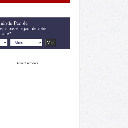
éride People
st-il passé le jour de votre
rsaire?