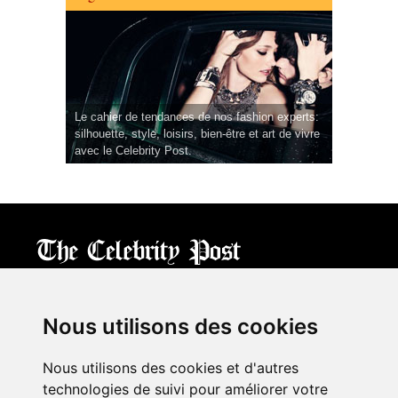
Le cahier de tendances de nos fashion experts:
silhouette, style, loisirs, bien-être et art de vivre
avec le Celebrity Post.
CPost.org
© 2013-2023 The Celebrity Post.
All rights reserved.
Nous utilisons des cookies
Terms of Use
|
Privacy
|
Cookies Policy
(
Mes préférences
)
Nous utilisons des cookies et d'autres
À propos
technologies de suivi pour améliorer votre