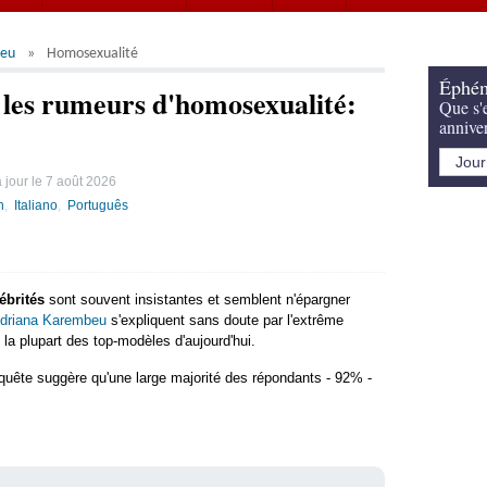
beu
Homosexualité
Éphém
les rumeurs d'homosexualité:
Que s'e
annive
 jour le
7 août 2026
h
Italiano
Português
ébrités
sont souvent insistantes et semblent n'épargner
driana Karembeu
s'expliquent sans doute par l'extrême
 la plupart des top-modèles d'aujourd'hui.
quête suggère qu'une large majorité des répondants - 92% -