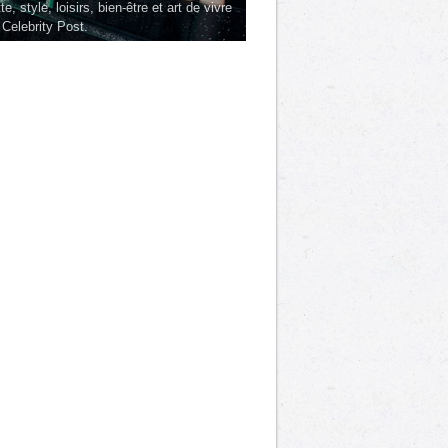
te, style, loisirs, bien-être et art de vivre
 Celebrity Post.