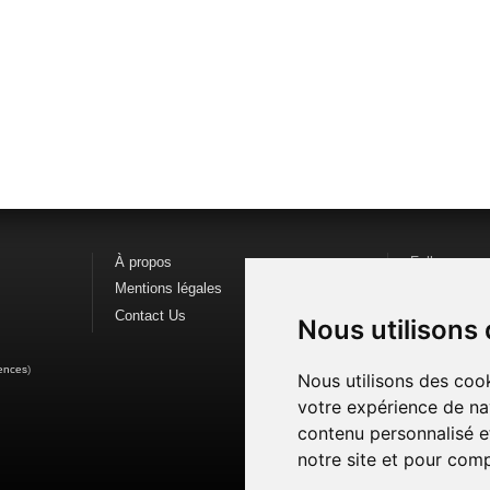
À propos
Follow us o
Mentions légales
Find us on
F
Contact Us
Watch us o
Nous utilisons
ences
)
Nous utilisons des cook
votre expérience de na
contenu personnalisé et
notre site et pour com