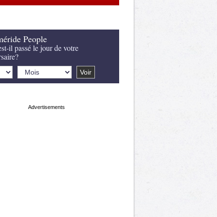
éride People
st-il passé le jour de votre
rsaire?