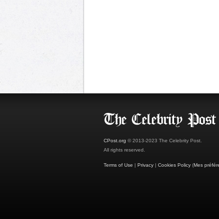
CPost.org
© 2013-2023 The Celebrity Post.
All rights reserved.
Terms of Use
|
Privacy
|
Cookies Policy
(
Mes préfér