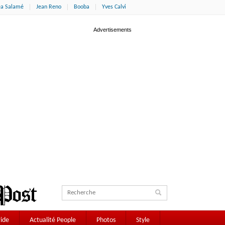
éa Salamé
Jean Reno
Booba
Yves Calvi
ide
Actualité People
Photos
Style