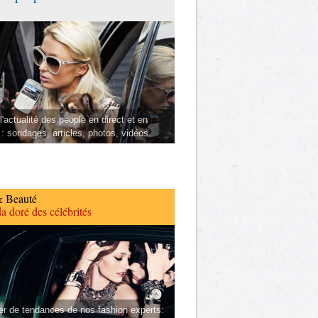
l'actualité des people en direct et en
 : sondages, articles, photos, vidéos.
 Beauté
a doré des célébrités
er de tendances de nos fashion experts: