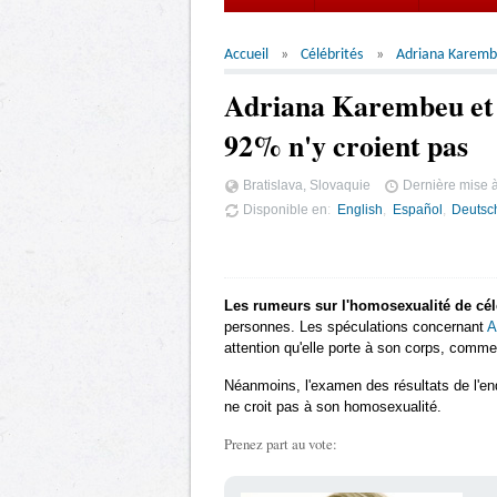
Accueil
Célébrités
Adriana Karem
Adriana Karembeu et 
92% n'y croient pas
Bratislava, Slovaquie
Dernière mise à
Disponible en
English
Español
Deutsc
Les rumeurs sur l'homosexualité de cél
personnes. Les spéculations concernant
A
attention qu'elle porte à son corps, comme
Néanmoins, l'examen des résultats de l'en
ne croit pas à son homosexualité.
Prenez part au vote: