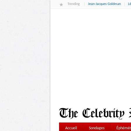
Trending
Jean-Jacques Goldman
L
Accueil
Sondages
Éphémér