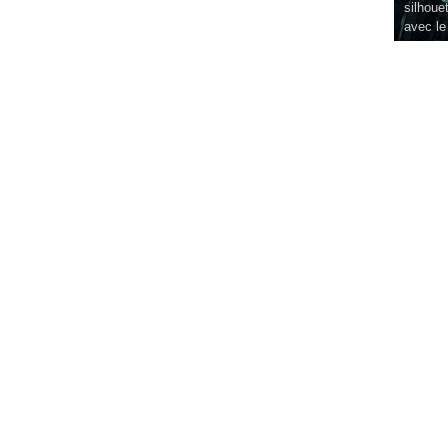
silhouet
avec le